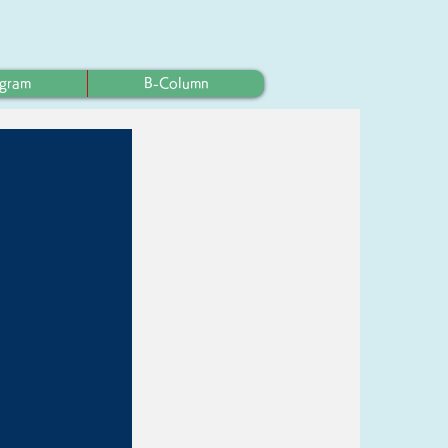
ogram
B-Column