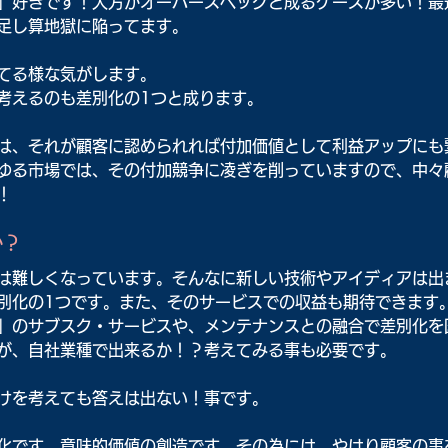
」好きです！大方がオーバースペックと成るケースが多い！最
に足し算地獄に陥ってます。
ってる様な気がします。
考えるのも差別化の1つと成ります。
は、それが顧客に認められれば付加価値として利益アップにも
ゆる市場では、その付加競争に凌ぎを削っていますので、中々
！
か？
は難しくなっています。そんなに新しい技術やアイディアは出
別化の1つです。また、そのサービスでの収益も期待できます
」のサブスク・サービスや、メンテナンスとの融合で差別化を
が、自社業種で出来るか！？考えてみる事も必要です。
けを考えても答えは出ない！事です。
化です。意味的価値の創造です。その為には、やはり顧客の事