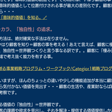
意味的価値として位置付けされる事が最大の差別化です。顧客
ら・・・
「意味的価値」を知る。🔗
チカラ、「独自性」の追求。
方法は、絶対確実な手法は在りません。
は、やはり顧客を知り＝顧客の事を考える！あえて言えば、顧客に
、独自性＝世界観つくりと言う事なる訳です。。顧客に「棲み
場で考え抜く能力を有する事。
る事業戦略プログラム・ワークブック/Categior1戦略プロ
いますが、ほんのちょっとの違いや少しの機能追加が本当に顧
ら気付かない価値を見出す・・・顧客の生活や、産業財ならば
考察です。
る価値の「独自性」＝世界観です。
客の課題や欲求を見出し、それを解決・提供する価値提供しか