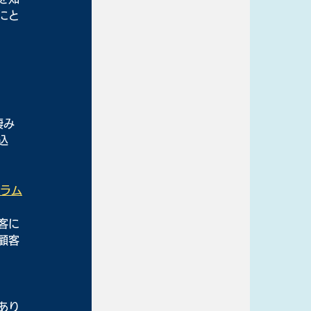
にと
棲み
込
グラム
客に
顧客
あり