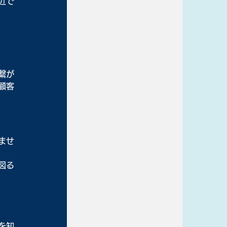
近で
繋が
顧客
ませ
。
図る
を知