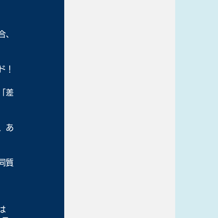
合、
ド！
「差
、あ
同質
は