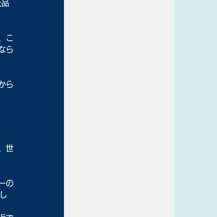
及品
、こ
なら
から
、世
ーの
し