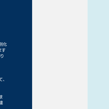
別化
ます
はり
て、
ま
違