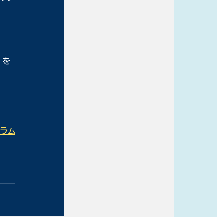
」を
グラム