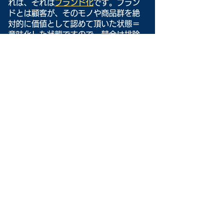
れば、それは
ブランド化
です。ブラン
ドとは顧客が、そのモノや商品群を絶
対的に価値として認めて頂いた状態＝
意味化した状態ですので、競合は排除
でき得ます。
ブランド化＝Category1は、モノだけ
を考えていても出来ません。先のネッ
トワーク化も含め、事業戦略全体の仕
組みが必要になって来ます。消費財・
産業財双方で機能します。
特にキーエンス社の様に企業としてのブラン
ドが確立される事が重要です。その為には不
断の努力が必要なのですが、それこそが自社
の事業戦略に帰依します。
高収益企業は、概ねモノだけで勝負は
してません！常に市場・顧客の情報を
収集し、価値創造を総合的に行ってい
ます。
ライフサイクルへの対応も同じです。