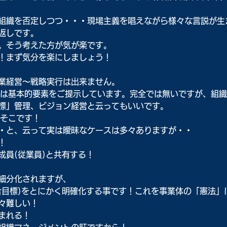
組織を否定しつつ・・・現場主義を唱えながら様々な言説が生
返しです。
。そう考えた方が気が楽です。
！まず気分を楽にしましょう！
業経営～戦略実行は出来ません。
ラムでは基本的要素をご提示しています。完全では無いですが、組
標」管理、ビジョン経営と云ってもいいです。
はそこです！
・と、云って実は曖昧なケースは多々ありますが・・
！
成員(従業員)と共有する！
細分化されますが、
合目標)をとにかく明確化する事です！これを事業体の「憲法」
々難しい！
まれる！