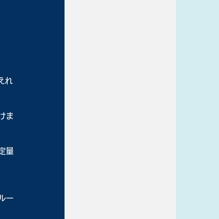
えれ
けま
定量
ルー