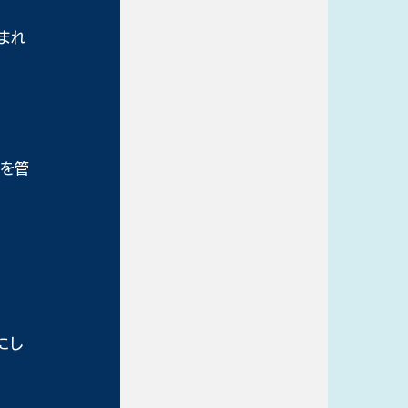
まれ
織を管
にし