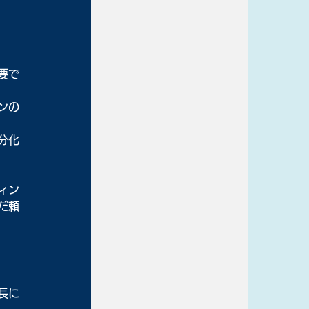
要で
ンの
分化
ィン
だ頼
長に