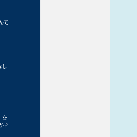
んて
なし
、を
か？