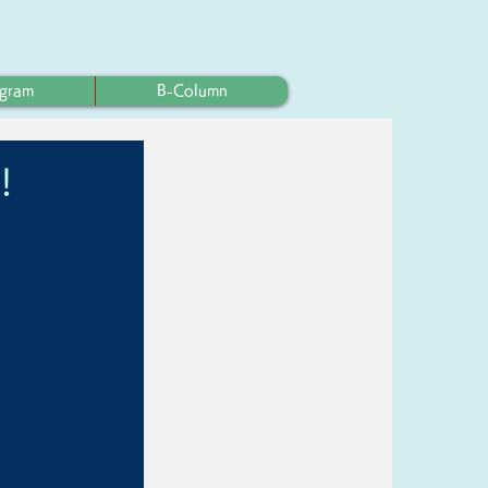
ogram
B-Column
！