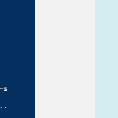
一番
・・