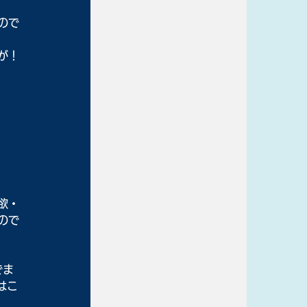
ので
が！
欲・
ので
でま
はこ
）