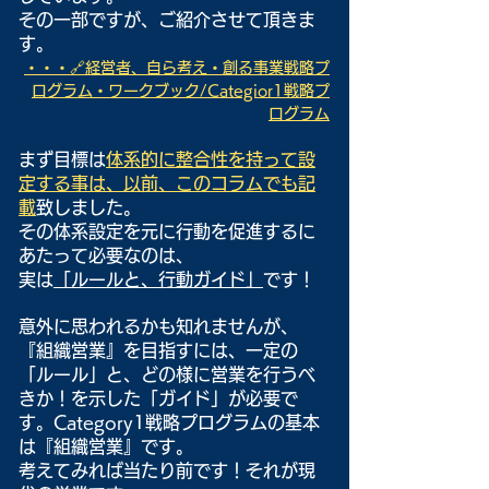
その一部ですが、ご紹介させて頂きま
す。
・・・🔗経営者、自ら考え・創る事業戦略プ
ログラム・ワークブック/Categior1戦略プ
ログラム
まず目標は
体系的に整合性を持って設
定する事は、以前、このコラムでも記
載
致しました。
その体系設定を元に行動を促進するに
あたって必要なのは、
実は
「ルールと、行動ガイド」
です！
意外に思われるかも知れませんが、
『組織営業』を目指すには、一定の
「ルール」と、どの様に営業を行うべ
きか！を示した「ガイド」が必要で
す。Category1戦略プログラムの基本
は『組織営業』です。
考えてみれば当たり前です！それが現