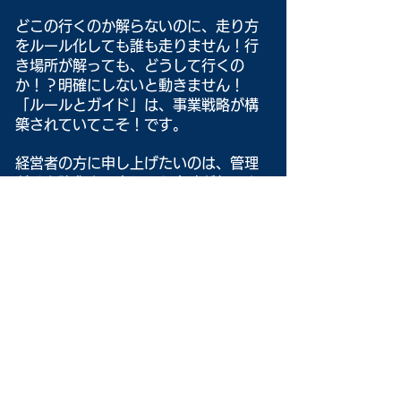
どこの行くのか解らないのに、走り方
をルール化しても誰も走りません！行
き場所が解っても、どうして行くの
か！？明確にしないと動きません！
「ルールとガイド」は、事業戦略が構
築されていてこそ！です。
経営者の方に申し上げたいのは、管理
だけを強化や工夫しても意味が無い！
という事です。そして、行動マネージ
メントには、相応のツールを使う事を
おススメします。エクセル等での管理
では、情報の整理が難しくも成りま
す。
上記の考え方でセットアップしたの
が、営業を仕組み化する道具「営業開
花」です。
こちらも、営業の目標管理マネージメ
ントに、役立つ様に作っています。