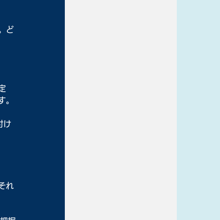
。ど
定
す。
付け
それ