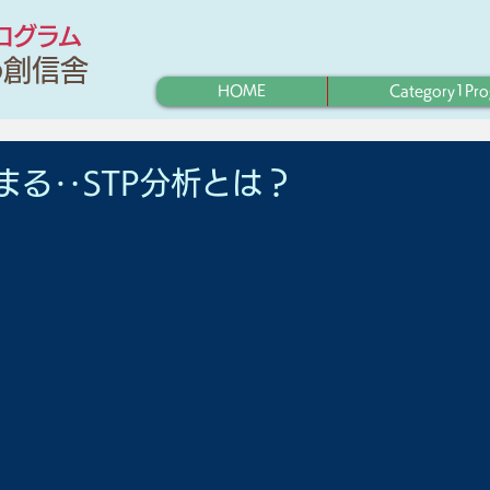
プログラム
わ創信舎
HOME
Category1Pr
まる‥STP分析とは？