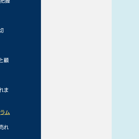
の把握
切
と顧
れま
グラム
売れ