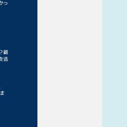
かっ
？顧
を逃
、
りま