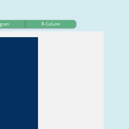
ogram
B-Column