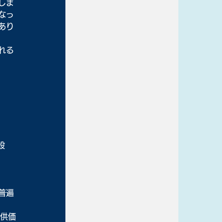
しま
なっ
あり
れる
設
普遍
提供価