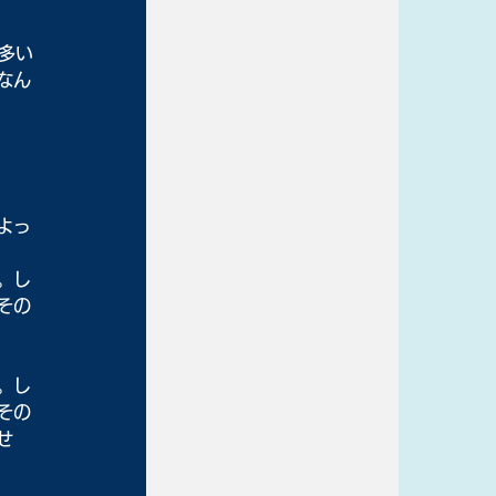
多い
なん
よっ
。し
その
。し
その
せ