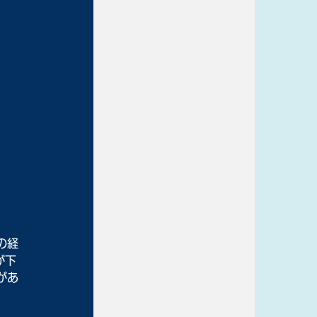
の経
が下
があ