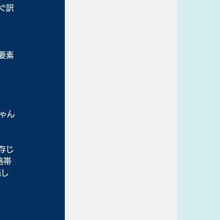
ぐ訳
要素
ゃん
存じ
格帯
売し