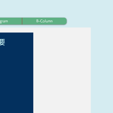
ogram
B-Column
要