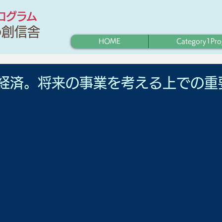
プログラム
わ創信舎
HOME
Category1Pr
経済。将来の事業を考える上での重