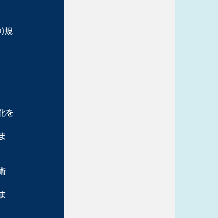
)規
化を
ま
術
ま