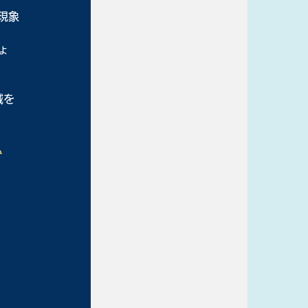
現象
ょ
域を
ム