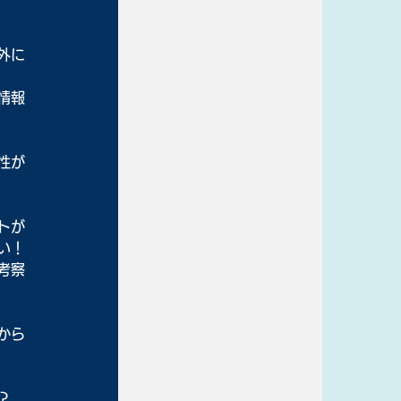
外に
情報
性が
トが
い！
考察
から
？