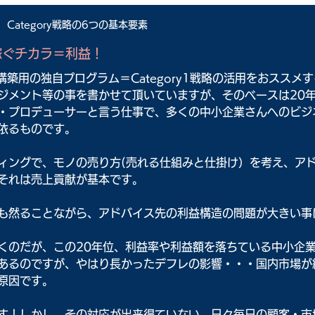
Category戦略の6つの基本要素
稼ぐチカラ＝利益！
構築用の独自プログラム＝Category1戦略の活用をおススメ
ジメント等の事を書かせて頂いていますが、そのベースは20
・プロデューサーと言う仕事で、多くの中小企業さんへのビジ
依るものです。
ィングで、モノの売り方(売れる仕組みと仕掛け）を考え、ア
それは売上貢献が基本です。
も然ることながら、アドバイス先の利益構造の問題が大きい事
くのだが、この20年位、利益率や利益額を落ちている中小企
あるのですが、やはり長かったデフレの影響・・・国内市場が
原因です。
す！しかし、その対応が出来得ていない。日々毎日の顧客・市