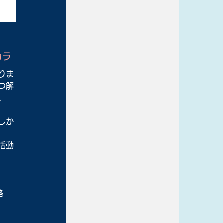
カラ
りま
つ解
。
しか
活動
略