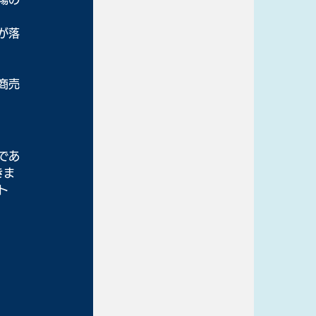
が落
商売
であ
きま
ト