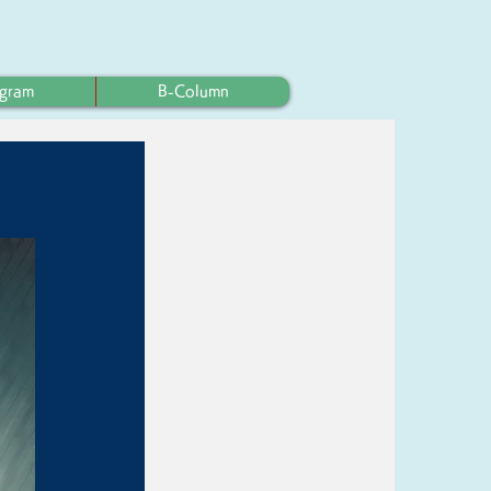
ogram
B-Column