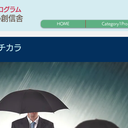
プログラム
わ創信舎
HOME
Category1Pr
チカラ