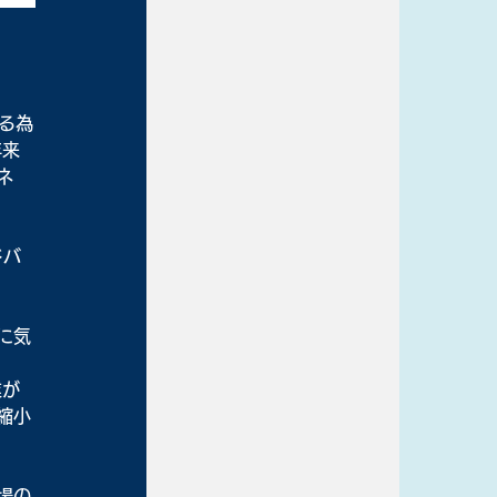
する為
年来
ネ
ドバ
に気
業が
縮小
場の