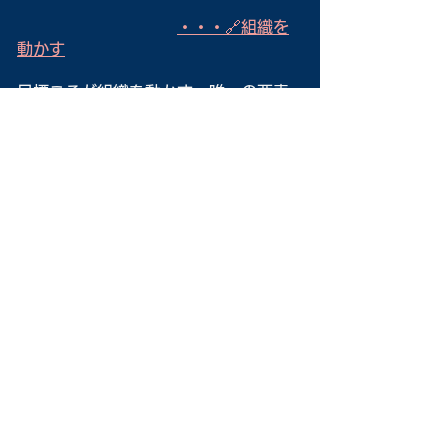
・・・🔗組織を
動かす
目標こそが組織を動かす、唯一の要素
と考えて下さい。
そして、それぞれが目標達成の為の自
己管理を行う事が大事です。基本は自
己管理です！
●社長は目標の「語り部」
と成る！
経営者は、組織内においては、目標の
語り部となるべきです。常に目標を組
織的に意識し、一人一人が強い心で活
動するか！は、この「語り」次第なの
です。
この「語り」無くして、組織は動きま
せん！経営には、他に細かい事は多々