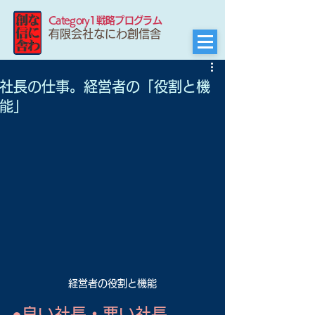
Category1戦略プログラム
有限会社なにわ創信舎
社長の仕事。経営者の「役割と機
能」
経営者の役割と機能
●良い社長・悪い社長