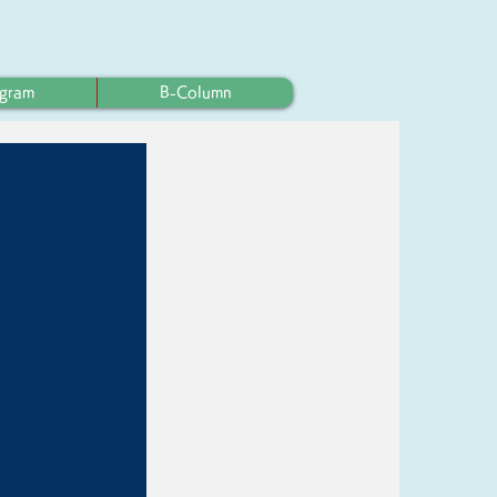
ogram
B-Column