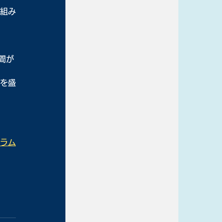
仕組み
間が
容を盛
グラム