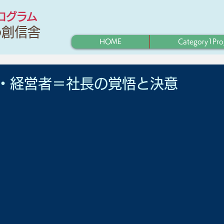
プログラム
わ創信舎
HOME
Category1Pr
・経営者＝社長の覚悟と決意