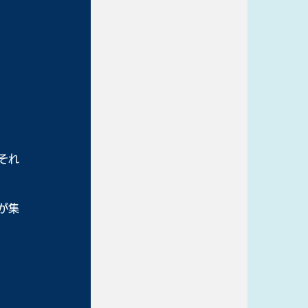
それ
が集