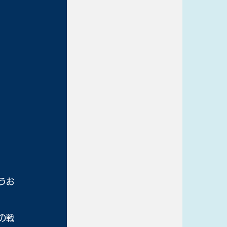
うお
の戦