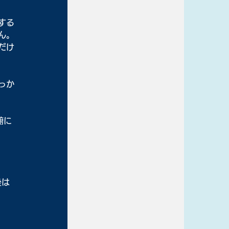
する
ん。
だけ
っか
腑に
後は