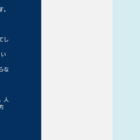
す。
てし
、い
らな
。人
方