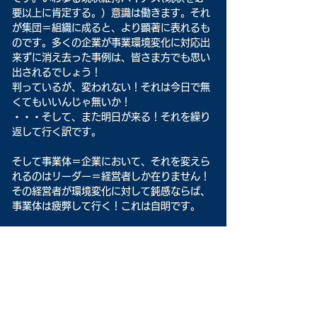
要以上に肯定する。）意識は働きます。それ
が集団＝組織に成ると、より顕著に表れるも
のです。多くの企業が事業環境変化に対応出
来ずに消え去った事例は、皆さま方でも思い
出されるでしょう！
判っているが、変われない！それは今日で無
くてもいいんじゃ無いか！
・・・そして、また明日が来る！それを繰り
返して行く訳です。
そして事業体＝企業において、それを変えら
れるのはリーダー＝経営者しか在りません！
その経営者が環境変化に対して鈍感ならば、
事業体は疲弊して行く！これは自明です。
経営者が事業環境変化＝外部・内部の変化に
敏感になる事！そして、それを客観的に視る
能力が必要なのです。
それには、事業の日々の動き＝記録やデータ
ーを見る事も経営者の仕事です。
それが故に記録が大事なのです！