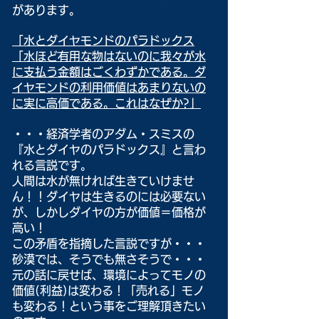
があります。
「水とダイヤモンドのパラドックス
「水ほど有用な物はないのに我々が水
に支払う金額はごくわずかである。ダ
イヤモンドの利用価値はあまりないの
に実に高価である。これはなぜか?」
・・・経済学者のアダム・スミスの
『水とダイヤのパラドックス』と言わ
れる言説です。
人間は水が無ければ生きていけませ
ん！！ダイヤは生きるのには必要ない
が、しかしダイヤの方が価値＝価格が
高い！
この矛盾を指摘した言説ですが・・・
砂漠では、そうでも無さそうで・・・
元の話に戻せば、環境によってモノの
価値(利益)は変わる！「売れる」モノ
も変わる！という事をご理解頂きたい