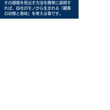
その価値を見出す方法を簡単に説明す
れば、自社のモノから生まれる「顧客
の状態と意味」を考える事です。
例えば食品メーカーですと・・・「家
族の食事」(独りの場合もあります。）
ベアリングメーカーなら「円滑な軸の
回転」等です。
売っているのは、「顧客の状態と意
味」の為の機能・役割と、その目的で
す。
そこから、更に、次の新しい価値が創
れるか？価値は、その先にあります。
その組織的考察と行動が、イノベーシ
ョンと、まず理解されるのが、良いか
とおもいます。
「もっと顧客に役立つ事は何
か？」・・・この問いです。
イノベーション・・・「常に新しい価