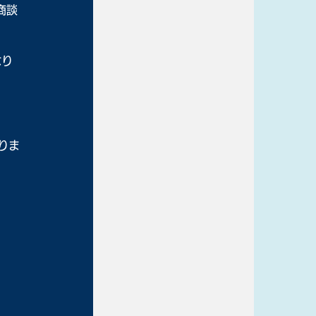
商談
なり
りま