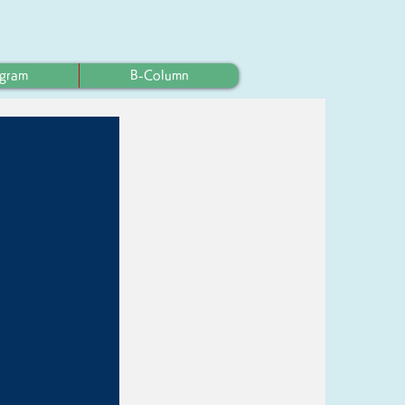
ogram
B-Column