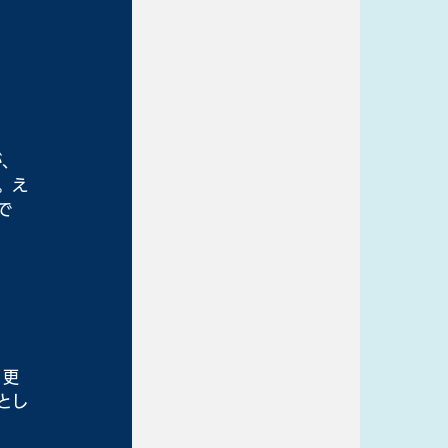
が、
。え
で
、更
とし