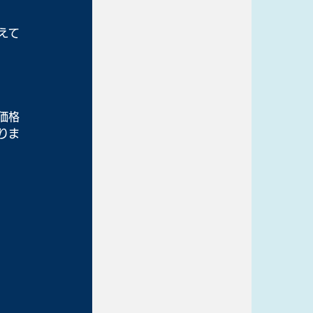
えて
価格
りま