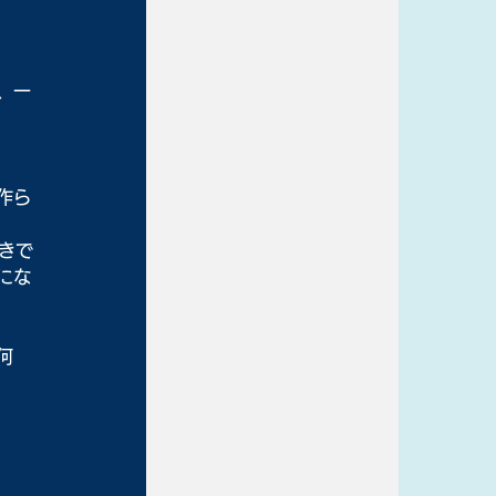
、一
作ら
きで
にな
何