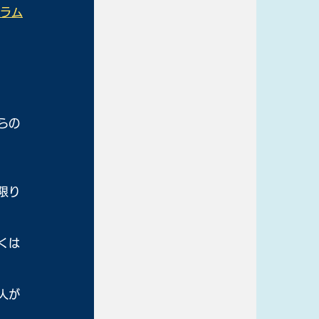
グラム
らの
限り
くは
人が