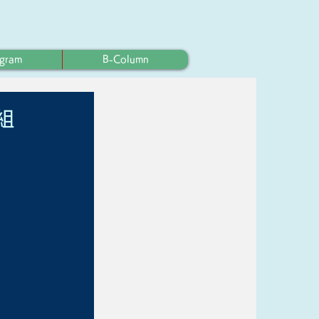
ogram
B-Column
組