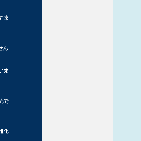
て来
せん
いま
売で
進化