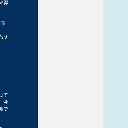
来得
「売
売り
つて
、今
要で