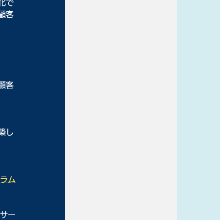
化で
顧客
顧客
築し
グラム
サー