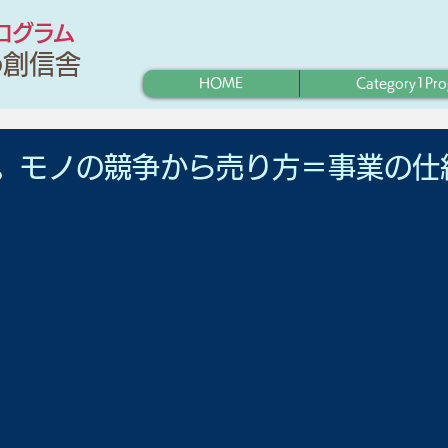
プログラム
わ創信舎
HOME
Category1Pr
。モノの競争から売り方＝事業の仕