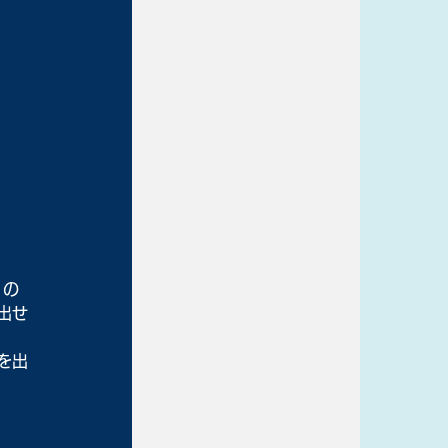
）の
出せ
を出