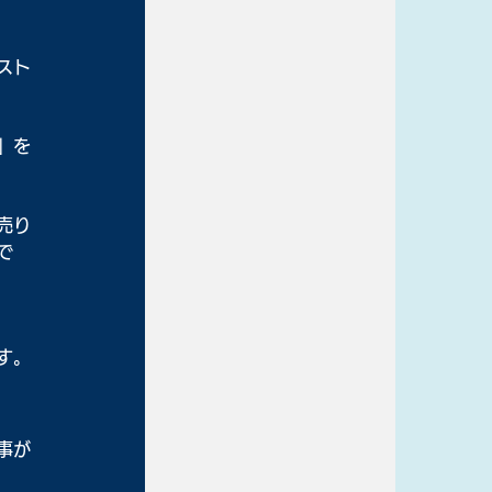
スト
」を
売り
で
す。
事が