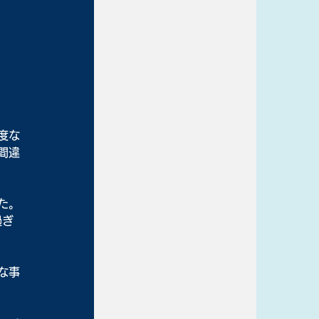
度な
間違
た。
過ぎ
な事