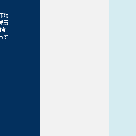
市場
栄養
朝食
って