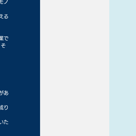
モノ
える
業で
、そ
があ
成り
いた