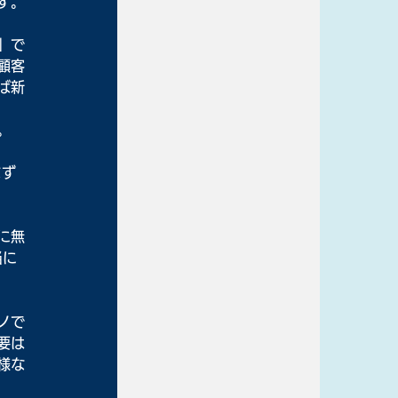
す。
」で
顧客
ば新
。
まず
に無
当に
ノで
要は
様な