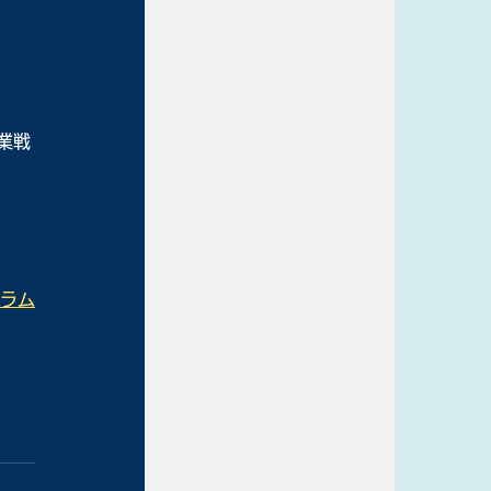
業戦
グラム