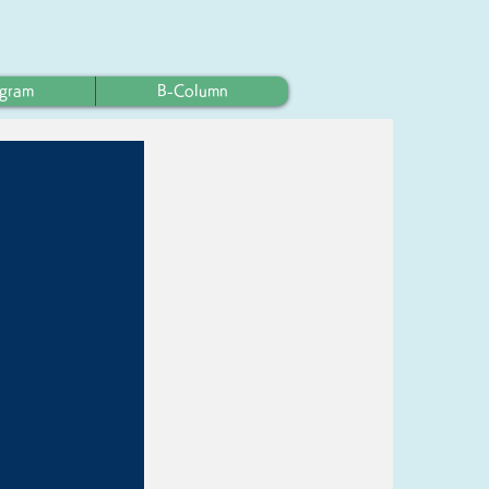
ogram
B-Column