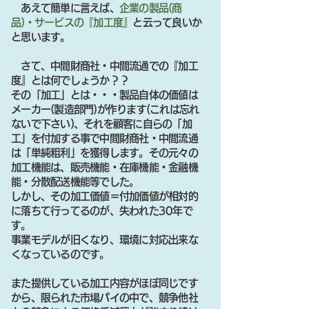
あえて簡単に言えば、
企業の製品(商
品)・サービスの『加工度』
と云って良いか
と思います。
さて、中間財商社・中間流通での『加工
度』とは何でしょうか？？
その「加工」とは・・・製品自体の価値は
メーカー(製造部門)が作ります(これは忘れ
ないで下さい)、それを顧客に自らの「加
工」を付加する事で中間財商社・中間流通
は「単純粗利」を獲得します。その元々の
加工機能は、販売機能・在庫機能・金融機
能・分散配送機能等でした。
しかし、その加工価値＝付加価値が相対的
に落ちて行ってるのが、失われた30年で
す。
事業モデルが旧くなり、環境に対応出来な
くなっているのです。
また提供している加工内容がほぼ同じです
から、限られた市場パイの中で、競争他社