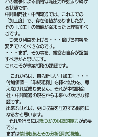
との競争による価格低減圧力が強まり続け
る状態です。
中間財商社・中間流通では、これまでの
「加工度」で、存在価値がありましたが、
その「加工」の価値が弱まったと理解すべ
きです。
つまり利益を上げる・・・稼げる内容を
変えていくべきなのです。
・・・まず、その事を、経営者自身が認識
すべきかと思います。
​これこそが事業戦略の課題です。
これからは、自ら新しい「加工」・・・
付加価値＝「単純粗利」を稼ぐ能力を、考
えなければ成りません。それが中間財商
社・中間流通の現在から未来への大きな課
題です。
出来なければ、更に収益を圧迫する傾向に
なるかと思います。
それを行うには
幾つかの組織的能力
が必要
です。
まずは
情報収集とその分析(洞察)機能。