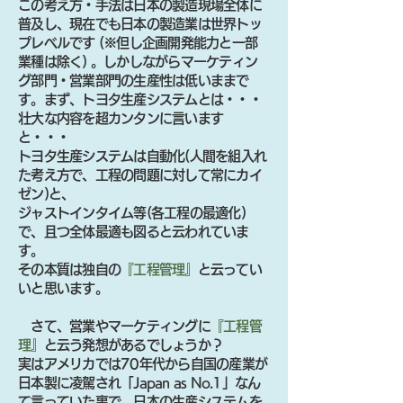
この考え方・手法は日本の製造現場全体に
普及し、現在でも日本の製造業は世界トッ
プレベルです (※但し企画開発能力と一部
業種は除く) 。しかしながらマーケティン
グ部門・営業部門の生産性は低いままで
す。まず、トヨタ生産システムとは・・・
壮大な内容を超カンタンに言います
と・・・
トヨタ生産システムは自動化(人間を組入れ
た考え方で、工程の問題に対して常にカイ
ゼン)と、
ジャストインタイム等(各工程の最適化)
で、且つ全体最適も図ると云われていま
す。
その本質は独自の
『工程管理』
と云ってい
いと思います。
さて、営業やマーケティングに
『工程管
理』
と云う発想があるでしょうか？
実はアメリカでは70年代から自国の産業が
日本製に凌駕され「Japan as No.1」なん
て言っていた裏で、日本の生産システムを