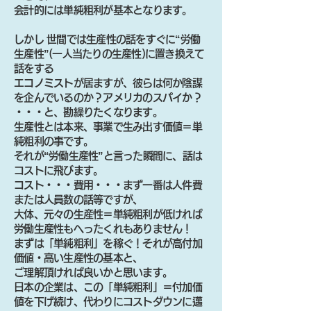
会計的には単純粗利が基本となります。
しかし 世間では生産性の話をすぐに“労働
生産性”(一人当たりの生産性)に置き換えて
話をする
エコノミストが居ますが、彼らは何か陰謀
を企んでいるのか？アメリカのスパイか？
・・・と、勘繰りたくなります。
生産性とは本来、事業で生み出す価値＝単
純粗利の事です。
それが“労働生産性”と言った瞬間に、話は
コストに飛びます。
コスト・・・費用・・・まず一番は人件費
または人員数の話等ですが、
大体、元々の生産性＝単純粗利が低ければ
労働生産性もへったくれもありません！
まずは「単純粗利」を稼ぐ！それが高付加
価値・高い生産性の基本と、
ご理解頂ければ良いかと思います。
日本の企業は、この「単純粗利」＝付加価
値を下げ続け、代わりにコストダウンに邁