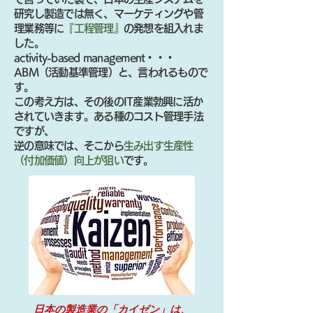
研究し製造では無く、マーケティングや管
理業務等に
『工程管理』
の発想を組入れま
した。
activity-based management・・・
ABM（活動基準管理）と、言われるもので
す。
この考え方は、その後のIT産業勃興に活か
されていきます。ある種のコスト管理手法
ですが、
逆の意味では、そこから
生み出す生産性
（付加価値）向上が狙い
です。
日本の製造業の「カイゼン」は、