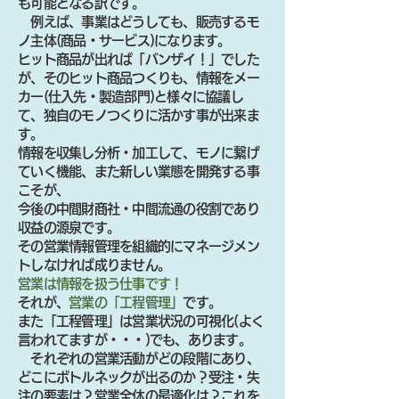
も可能となる訳です。
例えば、事業はどうしても、販売するモ
ノ主体(商品・サービス)になります。
ヒット商品が出れば「バンザイ！」でした
が、そのヒット商品つくりも、情報をメー
カー(仕入先・製造部門)と様々に協議し
て、独自のモノつくりに活かす事が出来ま
す。
情報を収集し分析・加工して、モノに繋げ
ていく機能、また新しい業態を開発する事
こそが、
今後の中間財商社・中間流通の役割であり
収益の源泉です。
その営業情報管理を組織的にマネージメン
トしなければ成りません。
営業は情報を扱う仕事です！
それが、
営業の「工程管理」
です。
また「工程管理」は営業状況の可視化(よく
言われてますが・・・)でも、あります。
それぞれの営業活動がどの段階にあり、
どこにボトルネックが出るのか？受注・失
注の要素は？営業全体の最適化は？これを