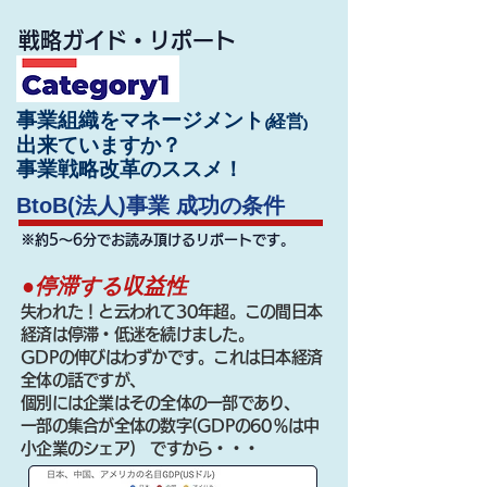
戦略ガイド・リポート
事業組織をマネージメント₍
₎
経営
​出来ていますか？
​事業戦略改革のススメ！
BtoB(法人)事業 成功の条件
※約5～6分でお読み頂けるリポートです。
●停滞する収益性
失われた！と云われて30年超。この間日本
経済は停滞・低迷を続けました。
GDPの伸びはわずかです。これは日本経済
全体の話ですが、
個別には企業はその全体の一部であり、
一部の集合が全体の数字(GDPの60％は中
小企業のシェア) ですから・・・