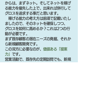
からは、まずネット。そしてネットを稼げ
る能力を優先した上で、出来れば併行して
グロスを追求する事だと思います。
稼げる能力の考え方は前項で記載いたし
ましたので、そのネットを確保しつつ、
グロスを如何に高めるか？これは2つの行
動が必要です。
まず既存顧客の潜在ニーズの発掘、それか
ら新規顧客開発です。
この双方に必要なのが、
価値ある「提案
力」
です。
営業活動で、既存先の定期訪問でも、新規
開拓先への初訪問でも、「何か御用はあり
ませんか？」
・・・これでは御用聞き営業です。
何か、顧客に有益な情報を持って行く、そ
れが「提案営業」です。
「提案力」の基本は、顧客の洞察です。顧
客を知り、顧客の事を考える。
それが基本
です。
そこからがスタートです。